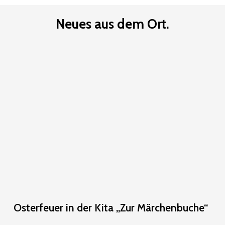
Neues aus dem Ort.
Osterfeuer
in
der
Kita
„Zur
Märchenbuche“
Osterfeuer
Osterfeuer in der Kita „Zur Märchenbuche“
in