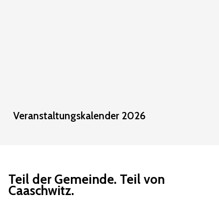
März
2026
Veranstaltungskalender
Veranstaltungskalender 2026
2026
Teil der Gemeinde. Teil von
Caaschwitz.