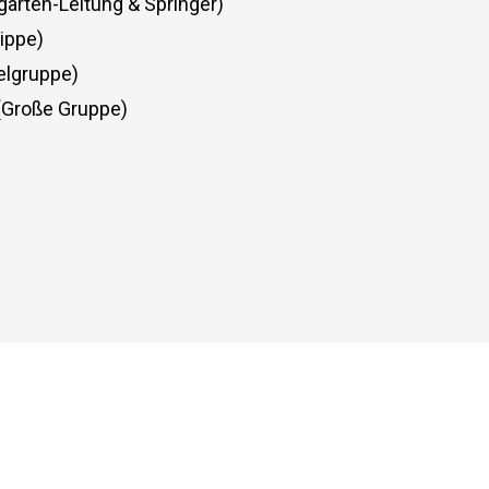
garten-Leitung & Springer)
rippe)
elgruppe)
. (Große Gruppe)