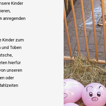
nsere Kinder
ieren,
en anregenden
e Kinder zum
en und Toben
utsche,
ten hierfür
 von unseren
en oder
Mahlzeiten