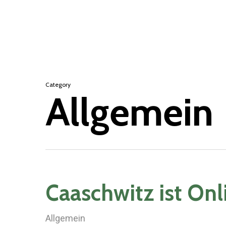
Skip
to
main
content
Category
Allgemein
Caaschwitz ist Onl
Allgemein