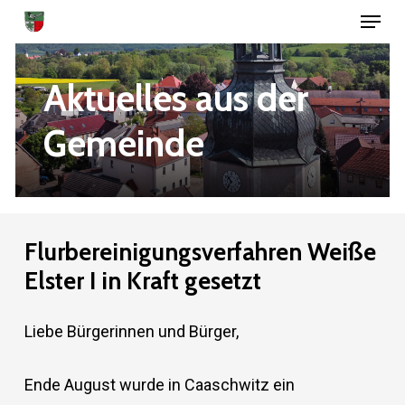
Menu
Skip
to
Close
main
Aktuelles
aus
der
Menu
content
Gemeinde
Flurbereinigungsverfahren
Weiße
Elster
I
in
Kraft
gesetzt
Liebe Bürgerinnen und Bürger,
Ende August wurde in Caaschwitz ein