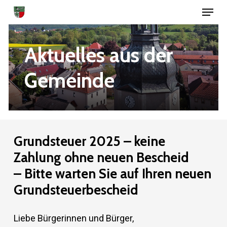
Menu
Skip
to
Close
main
Aktuelles
aus
der
Menu
content
Gemeinde
Grundsteuer
2025
–
keine
Zahlung
ohne
neuen
Bescheid
– Bitte
warten
Sie
auf
Ihren
neuen
Grundsteuerbescheid
Liebe Bürgerinnen und Bürger,